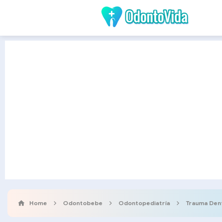
Home
Odontobebe
Odontopediatría
Trauma Den