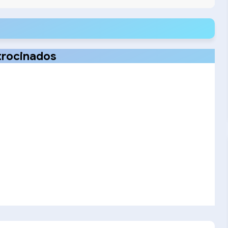
alineadores invisibles (Invisalign)
trocinados