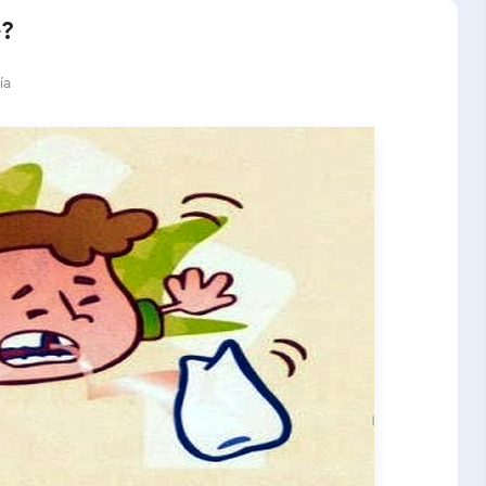
e?
ía