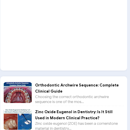
Orthodontic Archwire Sequence: Complete
Clinical Guide
Choosing the correct orthodontic archwire
sequence is one of the mos...
Zinc Oxide Eugenol in Dentistry: Is It Still
Used in Modern Clinical Practice?
Zinc oxide eugenol (ZOE) has been a cornerstone
material in dentistry...