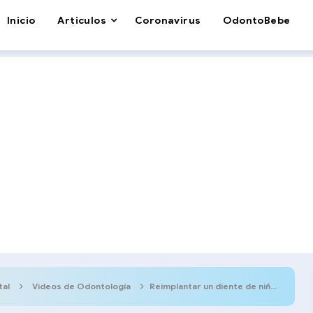
Inicio
Articulos
Coronavirus
OdontoBebe
tal
Videos de Odontología
Reimplantar un diente de niño : Se puede?