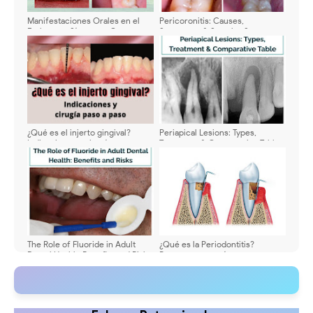
Manifestaciones Orales en el
Pericoronitis: Causes,
Embarazo: Síntomas, Causas y
Symptoms & Step-by-Step
Cuidados Dentales
Treatment
¿Qué es el injerto gingival?
Periapical Lesions: Types,
Indicaciones y cirugía paso a
Treatment & Comparative Table
paso
The Role of Fluoride in Adult
¿Qué es la Periodontitis?
Dental Health: Benefits and Risks
Reconozca sus síntomas