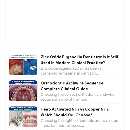
Zinc Oxide Eugenol in Dentistry: Is It Still
Used in Modern Clinical Practice?
Zinc oxide eugenol (ZOE) has been a
cornerstone material in dentistry...
Orthodontic Archwire Sequence:
Complete Clinical Guide
Choosing the correct orthodontic archwire
sequence is one of the mos...
Heat-Activated NiTi vs Copper NiTi:
Which Should You Choose?
Choosing the right orthodontic archwire is an
important part of succe...