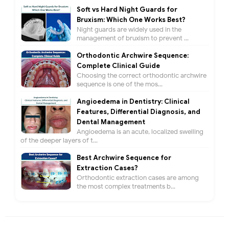
Soft vs Hard Night Guards for
Bruxism: Which One Works Best?
Night guards are widely used in the
management of bruxism to prevent ...
Orthodontic Archwire Sequence:
Complete Clinical Guide
Choosing the correct orthodontic archwire
sequence is one of the mos...
Angioedema in Dentistry: Clinical
Features, Differential Diagnosis, and
Dental Management
Angioedema is an acute, localized swelling
of the deeper layers of t...
Best Archwire Sequence for
Extraction Cases?
Orthodontic extraction cases are among
the most complex treatments b...