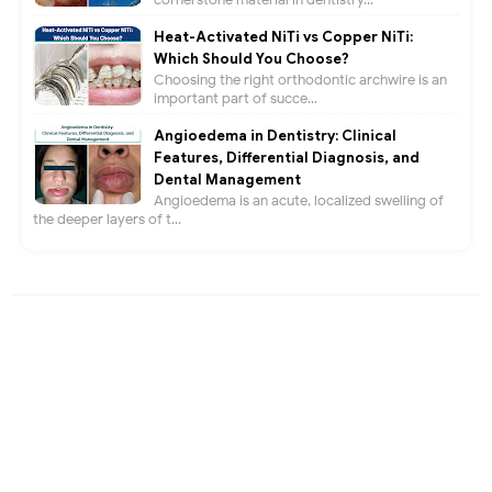
Heat-Activated NiTi vs Copper NiTi:
Which Should You Choose?
Choosing the right orthodontic archwire is an
important part of succe...
Angioedema in Dentistry: Clinical
Features, Differential Diagnosis, and
Dental Management
Angioedema is an acute, localized swelling of
the deeper layers of t...