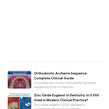
Orthodontic Archwire Sequence:
Complete Clinical Guide
Choosing the correct orthodontic archwire
sequence is one of the mos...
Zinc Oxide Eugenol in Dentistry: Is It Still
Used in Modern Clinical Practice?
Zinc oxide eugenol (ZOE) has been a
cornerstone material in dentistry...