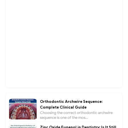
Orthodontic Archwire Sequence:
Complete Clinical Guide
Choosing the correct orthodontic archwire
sequence is one of the mos...
Zinc Oxide Eugenol in Dentistry: Is It Still