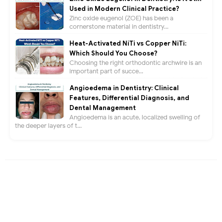
Used in Modern Clinical Practice?
Zinc oxide eugenol (ZOE) has been a
cornerstone material in dentistry...
Heat-Activated NiTi vs Copper NiTi:
Which Should You Choose?
Choosing the right orthodontic archwire is an
important part of succe...
Angioedema in Dentistry: Clinical
Features, Differential Diagnosis, and
Dental Management
Angioedema is an acute, localized swelling of
the deeper layers of t...