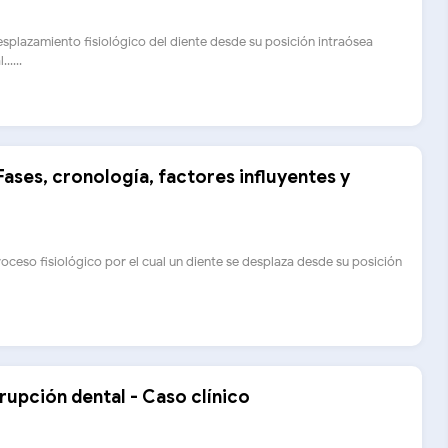
esplazamiento fisiológico del diente desde su posición intraósea
.....
Fases, cronología, factores influyentes y
roceso fisiológico por el cual un diente se desplaza desde su posición
erupción dental - Caso clínico