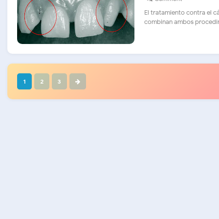
El tratamiento contra el c
combinan ambos procedimie
1
2
3