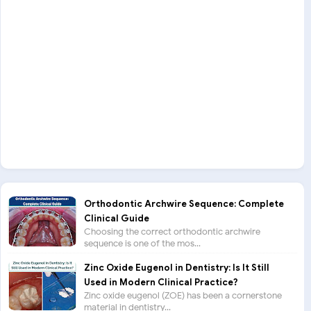
Orthodontic Archwire Sequence: Complete
Clinical Guide
Choosing the correct orthodontic archwire
sequence is one of the mos...
Zinc Oxide Eugenol in Dentistry: Is It Still
Used in Modern Clinical Practice?
Zinc oxide eugenol (ZOE) has been a cornerstone
material in dentistry...