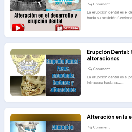
Comment
La erupción dental es el d
hacia su posición funcional.
Erupción Dental: 
alteraciones
Comment
La erupción dental es el p
intraósea hasta su......
Alteración en la 
Comment