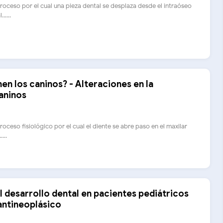
roceso por el cual una pieza dental se desplaza desde el intraóseo
.....
nen los caninos? - Alteraciones en la
aninos
roceso fisiológico por el cual el diente se abre paso en el maxilar
...
l desarrollo dental en pacientes pediátricos
antineoplásico