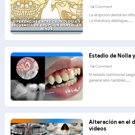
Comment
La erupción dental en niñ
La literatura distingue......
Estadio de Nolla 
Comment
El estado nutricional jueg
general sino también......
Alteración en el d
vídeos