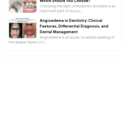
Which Should You Choose?
Choosing the right orthodontic archwire is an
important part of succe...
Angioedema in Dentistry: Clinical
Features, Differential Diagnosis, and
Dental Management
Angioedema is an acute, localized swelling of
the deeper layers of t...