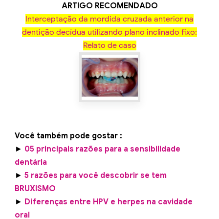
ARTIGO RECOMENDADO
Interceptação da mordida cruzada anterior na
dentição decídua utilizando plano inclinado fixo:
Relato de caso
Você também pode gostar :
►
05 principais razões para a sensibilidade
dentária
►
5 razões para você descobrir se tem
BRUXISMO
►
Diferenças entre HPV e herpes na cavidade
oral