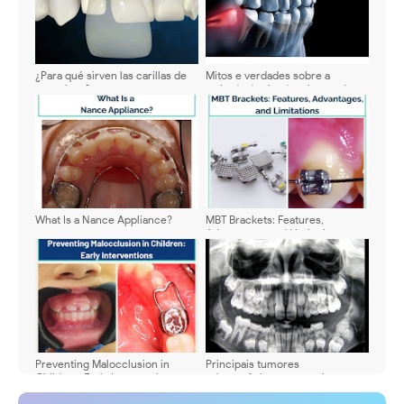
¿Para qué sirven las carillas de
Mitos e verdades sobre a
porcelana?
retirada do siso (os dentes do
juízo)
What Is a Nance Appliance?
MBT Brackets: Features,
Advantages, and Limitations
Preventing Malocclusion in
Principais tumores
Children: Early Interventions
odontogênicos que podem
acometer a cavidade bucal de