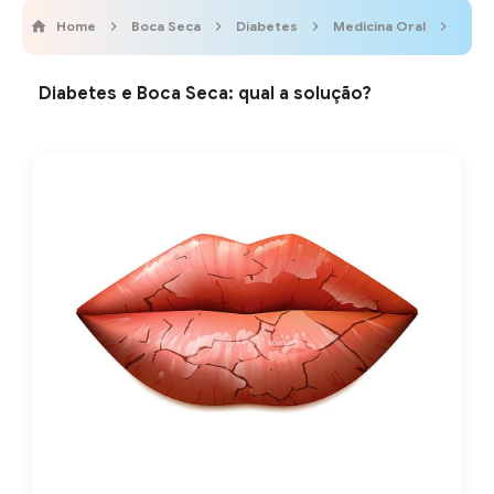
Home
Boca Seca
Diabetes
Medicina Oral
Odon
Diabetes e Boca Seca: qual a solução?