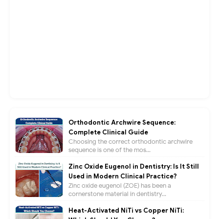
Orthodontic Archwire Sequence:
Complete Clinical Guide
Choosing the correct orthodontic archwire
sequence is one of the mos...
Zinc Oxide Eugenol in Dentistry: Is It Still
Used in Modern Clinical Practice?
Zinc oxide eugenol (ZOE) has been a
cornerstone material in dentistry...
Heat-Activated NiTi vs Copper NiTi: