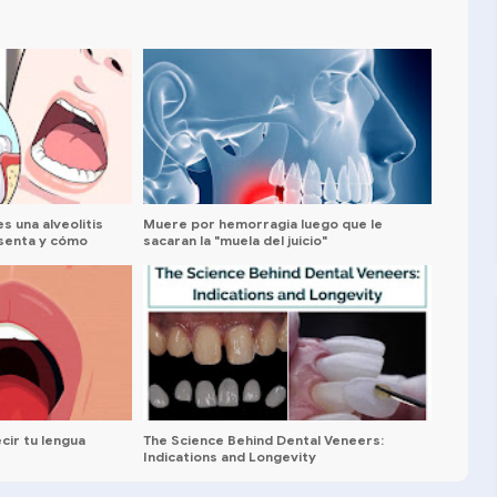
s una alveolitis
Muere por hemorragia luego que le
esenta y cómo
sacaran la "muela del juicio"
cir tu lengua
The Science Behind Dental Veneers:
Indications and Longevity