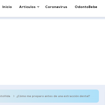
Inicio
Articulos
Coronavirus
OdontoBebe
toVida
¿Cómo me preparo antes de una extracción dental?