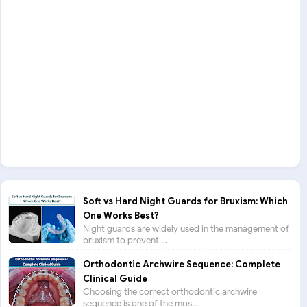
Soft vs Hard Night Guards for Bruxism: Which
One Works Best?
Night guards are widely used in the management of
bruxism to prevent ...
Orthodontic Archwire Sequence: Complete
Clinical Guide
Choosing the correct orthodontic archwire
sequence is one of the mos...