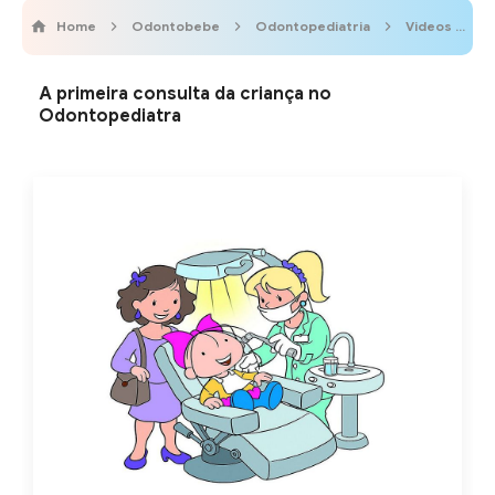
Home
Odontobebe
Odontopediatria
Videos
V
A primeira consulta da criança no
Odontopediatra