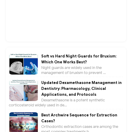
Soft vs Hard Night Guards for Bruxism:
Which One Works Best?
Night guards are widely used in the
management of bruxism to prevent ...
Updated Dexamethasone Management in
Dentistry: Pharmacology, Clinical
Applications, and Protocols
Dexamethasone is a potent synthetic
corticosteroid widely used in de...
Best Archwire Sequence for Extraction
Cases?
Orthodontic extraction cases are among the
most complex treatments b...