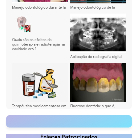
Manejo odontológico durante la
Manejo odontológico de la
gestación - Webinar
enfermedad mano-pie-boca:
Guía clínica actualizada para
odontólogos
Quais são os efeitos da
quimioterapia e radioterapia na
cavidade oral?
Aplicação de radiografia digital
na odontopediatria
Terapêutica medicamentosa em
Fluorose dentária: o que é,
odontopediatria
causas e tratamento
Enlaces Patrocinados