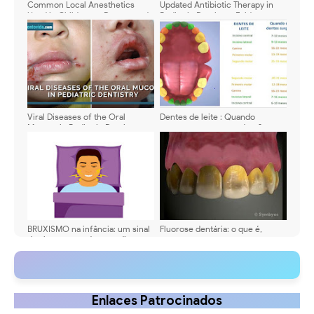
Common Local Anesthetics
Updated Antibiotic Therapy in
Used in Children — Dosage and
Pediatric Dentistry: Evidence-
Safety Limits
Based Protocols for Acute
Infections
Viral Diseases of the Oral
Dentes de leite : Quando
Mucosa in Pediatric Dentistry:
nascem e por que ordem?
Symptoms, Diagnosis, and
Treatment - Comparative Table
📊
BRUXISMO na infância: um sinal
Fluorose dentária: o que é,
de alerta para odontopediatras e
causas e tratamento
pediatras
Enlaces Patrocinados