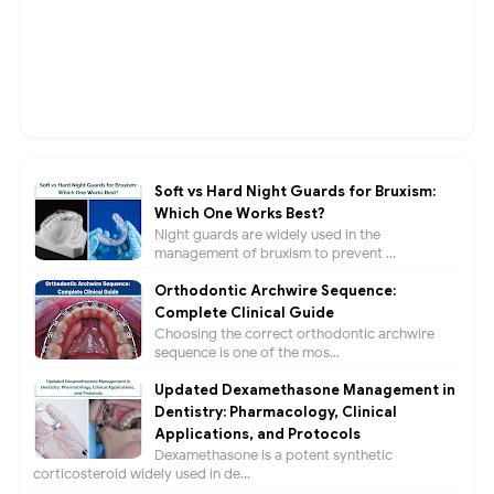
Soft vs Hard Night Guards for Bruxism:
Which One Works Best?
Night guards are widely used in the
management of bruxism to prevent ...
Orthodontic Archwire Sequence:
Complete Clinical Guide
Choosing the correct orthodontic archwire
sequence is one of the mos...
Updated Dexamethasone Management in
Dentistry: Pharmacology, Clinical
Applications, and Protocols
Dexamethasone is a potent synthetic
corticosteroid widely used in de...