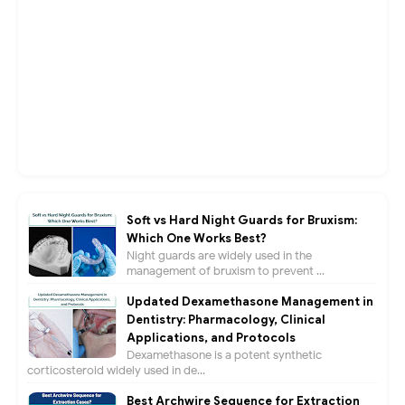
Soft vs Hard Night Guards for Bruxism:
Which One Works Best?
Night guards are widely used in the
management of bruxism to prevent ...
Updated Dexamethasone Management in
Dentistry: Pharmacology, Clinical
Applications, and Protocols
Dexamethasone is a potent synthetic
corticosteroid widely used in de...
Best Archwire Sequence for Extraction