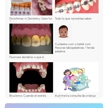
Diclofenac in Dentistry: Uses for
Todo lo que necesitas saber
Children and Adults
sobre la ortodoncia en adultos -
Video
Cuidados com o bebê com
fissuras labiopalatinas / fenda
palatina
Fluorose dentária: o que é,
causas e tratamento
Bruxismo: Cuando el estrés
A primeira consulta da criança
afecta tus dientes
no Odontopediatra