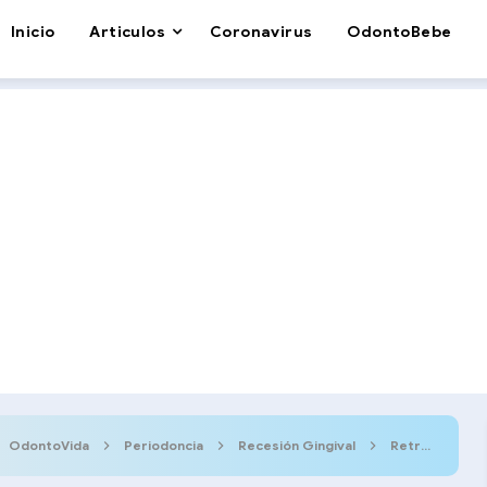
Inicio
Articulos
Coronavirus
OdontoBebe
OdontoVida
Periodoncia
Recesión Gingival
Retracción Gingival