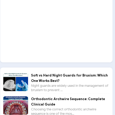
Soft vs Hard Night Guards for Bruxism: Which
One Works Best?
Night guards are widely used in the management of
bruxism to prevent ...
Orthodontic Archwire Sequence: Complete
Clinical Guide
Choosing the correct orthodontic archwire
sequence is one of the mos...