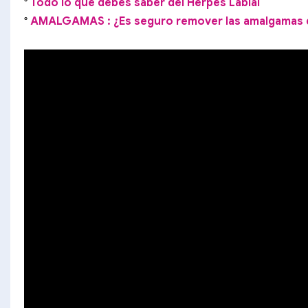
°
Todo lo que debes saber del Herpes Labial
°
AMALGAMAS : ¿Es seguro remover las amalgamas 