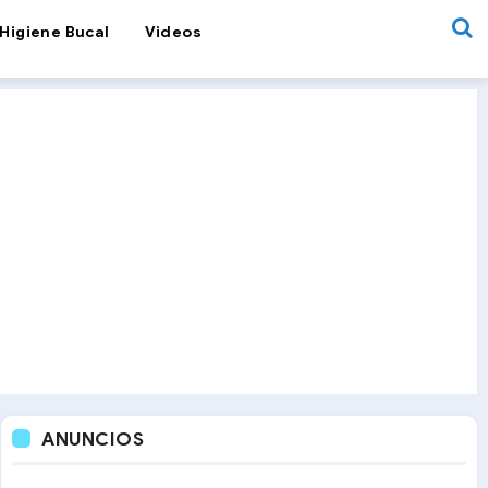
Higiene Bucal
Videos
ANUNCIOS
Videos de Odontología
La solución para las encías retraída