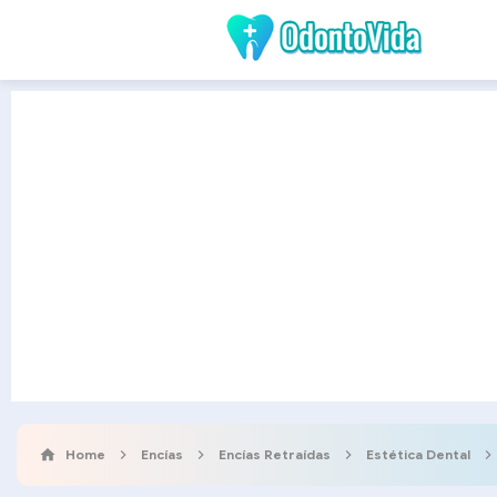
Home
Encías
Encías Retraídas
Estética Dental