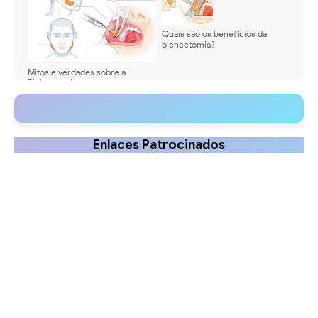
Quais são os benefícios da
bichectomia?
Mitos e verdades sobre a
Bichectomia
Enlaces Patrocinados