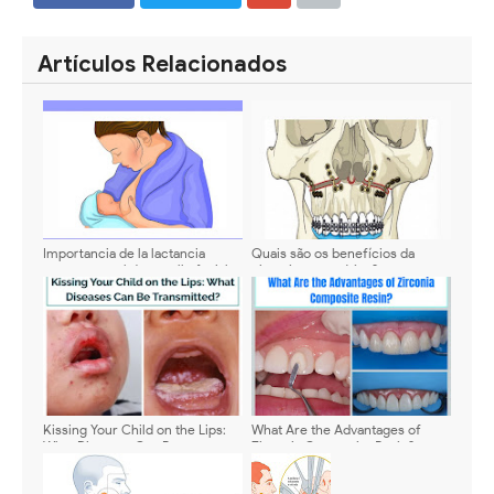
SHARE
SHARE
Artículos Relacionados
Importancia de la lactancia
Quais são os benefícios da
materna en el desarrollo facial
cirurgia ortognática?
del bebé
Kissing Your Child on the Lips:
What Are the Advantages of
What Diseases Can Be
Zirconia Composite Resin?
Transmitted?