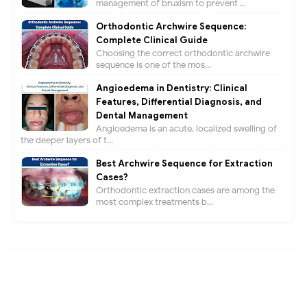
management of bruxism to prevent ...
Orthodontic Archwire Sequence:
Complete Clinical Guide
Choosing the correct orthodontic archwire
sequence is one of the mos...
Angioedema in Dentistry: Clinical
Features, Differential Diagnosis, and
Dental Management
Angioedema is an acute, localized swelling of
the deeper layers of t...
Best Archwire Sequence for Extraction
Cases?
Orthodontic extraction cases are among the
most complex treatments b...