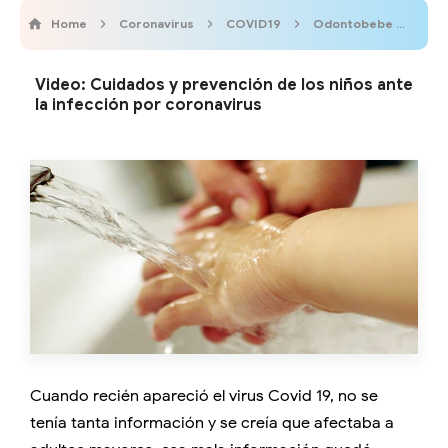
Home
Coronavirus
COVID19
Odontobebe
Ped
Video: Cuidados y prevención de los niños ante
la infección por coronavirus
Cuando recién apareció el virus Covid 19, no se
tenía tanta información y se creía que afectaba a