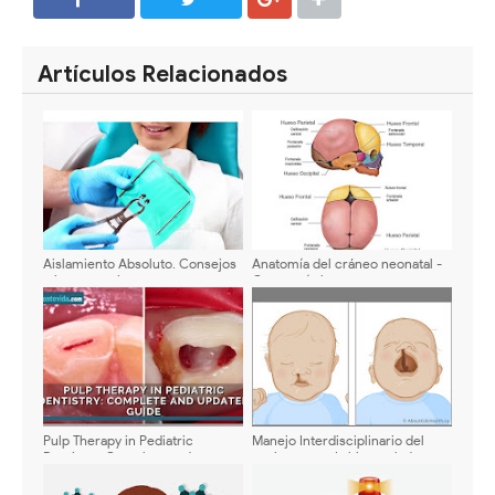
SHARE
SHARE
Artículos Relacionados
Aislamiento Absoluto. Consejos
Anatomía del cráneo neonatal -
e importancia en
Características
odontopediatría
Pulp Therapy in Pediatric
Manejo Interdisciplinario del
Dentistry: Complete and
paciente con Labio y paladar
Updated Guide
Fisurado - Manejo ortodóncico
quirúrgico - Casos clínicos