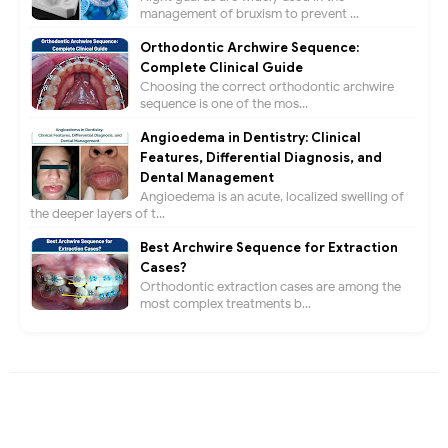
management of bruxism to prevent ...
Orthodontic Archwire Sequence:
Complete Clinical Guide
Choosing the correct orthodontic archwire
sequence is one of the mos...
Angioedema in Dentistry: Clinical
Features, Differential Diagnosis, and
Dental Management
Angioedema is an acute, localized swelling of
the deeper layers of t...
Best Archwire Sequence for Extraction
Cases?
Orthodontic extraction cases are among the
most complex treatments b...