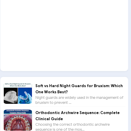
Soft vs Hard Night Guards for Bruxism: Which
One Works Best?
Night guards are widely used in the management of
bruxism to prevent ...
Orthodontic Archwire Sequence: Complete
Clinical Guide
Choosing the correct orthodontic archwire
sequence is one of the mos...