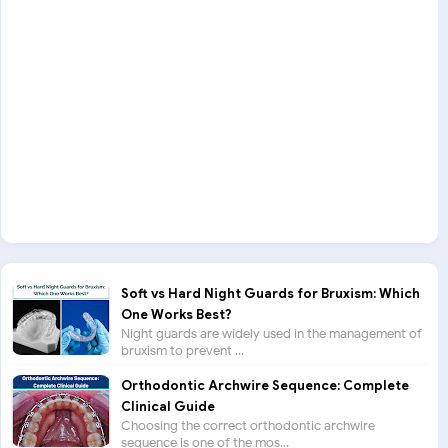
Soft vs Hard Night Guards for Bruxism: Which
One Works Best?
Night guards are widely used in the management of
bruxism to prevent ...
Orthodontic Archwire Sequence: Complete
Clinical Guide
Choosing the correct orthodontic archwire
sequence is one of the mos...