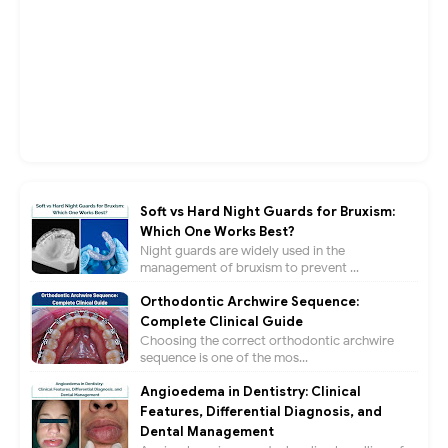
Soft vs Hard Night Guards for Bruxism:
Which One Works Best?
Night guards are widely used in the
management of bruxism to prevent ...
Orthodontic Archwire Sequence:
Complete Clinical Guide
Choosing the correct orthodontic archwire
sequence is one of the mos...
Angioedema in Dentistry: Clinical
Features, Differential Diagnosis, and
Dental Management