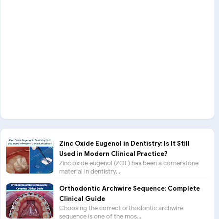
Zinc Oxide Eugenol in Dentistry: Is It Still
Used in Modern Clinical Practice?
Zinc oxide eugenol (ZOE) has been a cornerstone
material in dentistry...
Orthodontic Archwire Sequence: Complete
Clinical Guide
Choosing the correct orthodontic archwire
sequence is one of the mos...