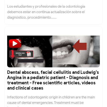
Los estudiantes y profesionales de la odontología
debemos estar en continua actualización sobre el
diagnóstico, procedimiento......
Dental abscess, facial cellulitis and Ludwig's
Angina in a pediatric patient - Diagnosis and
treatment - Free scientific articles, videos
and clinical cases
Infections of odontogenic origin in children are the main
cause of dental emergencies. Treatment must be