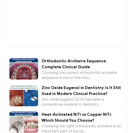
Orthodontic Archwire Sequence:
Complete Clinical Guide
Choosing the correct orthodontic archwire
sequence is one of the mos...
Zinc Oxide Eugenol in Dentistry: Is It Still
Used in Modern Clinical Practice?
Zinc oxide eugenol (ZOE) has been a
cornerstone material in dentistry...
Heat-Activated NiTi vs Copper NiTi:
Which Should You Choose?
Choosing the right orthodontic archwire is an
important part of succe...