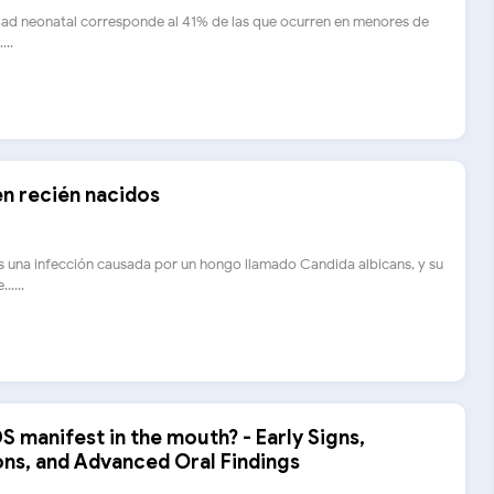
idad neonatal corresponde al 41% de las que ocurren en menores de
...
en recién nacidos
s una infección causada por un hongo llamado Candida albicans, y su
.....
 manifest in the mouth? - Early Signs,
ons, and Advanced Oral Findings