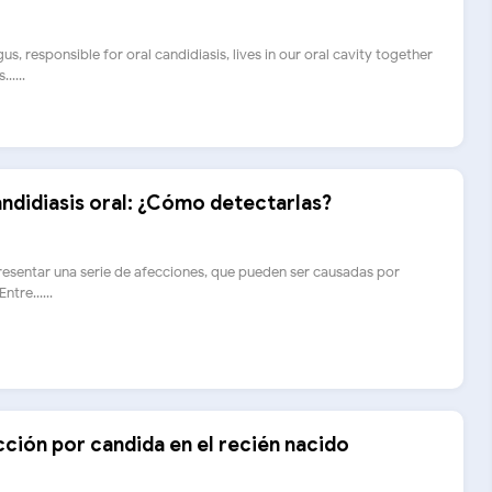
s, responsible for oral candidiasis, lives in our oral cavity together
.....
andidiasis oral: ¿Cómo detectarlas?
esentar una serie de afecciones, que pueden ser causadas por
ntre......
cción por candida en el recién nacido