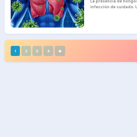
La presencia de hongo
infección de cuidado. Un
1
2
3
4