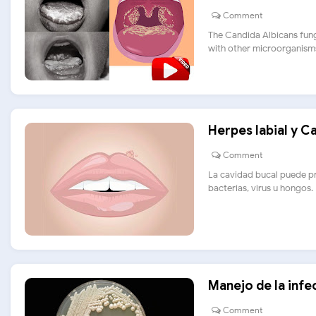
Comment
The Candida Albicans fungu
with other microorganisms.
Herpes labial y C
Comment
La cavidad bucal puede pr
bacterias, virus u hongos. E
Manejo de la infe
Comment